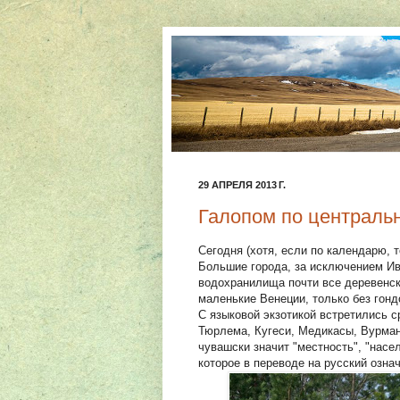
29 АПРЕЛЯ 2013 Г.
Галопом по централь
Сегодня (хотя, если по календарю, 
Большие города, за исключением Ив
водохранилища почти все деревенск
маленькие Венеции, только без гонд
С языковой экзотикой встретились 
Тюрлема, Кугеси, Медикасы, Вурманк
чувашски значит "местность", "насел
которое в переводе на русский означ