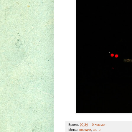
Время:
00:34
0 Коммент.
Метки:
поездки
,
фото