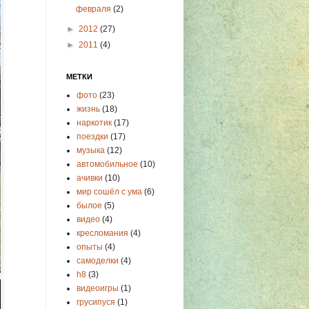
февраля
(2)
►
2012
(27)
►
2011
(4)
МЕТКИ
фото
(23)
жизнь
(18)
наркотик
(17)
поездки
(17)
музыка
(12)
автомобильное
(10)
ачивки
(10)
мир сошёл с ума
(6)
былое
(5)
видео
(4)
кресломания
(4)
опыты
(4)
самоделки
(4)
h8
(3)
видеоигры
(1)
грусипуся
(1)