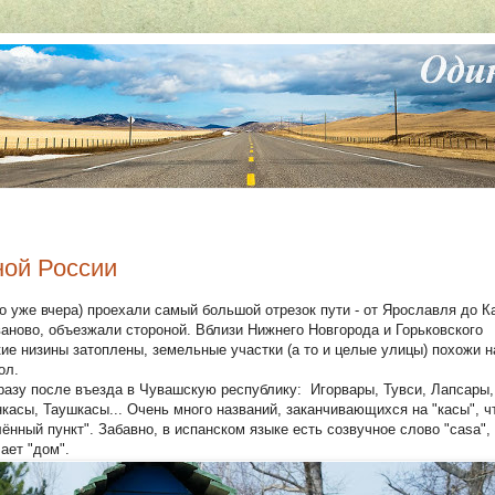
ной России
то уже вчера) проехали самый большой отрезок пути - от Ярославля до К
аново, объезжали стороной. Вблизи Нижнего Новгорода и Горьковского
ие низины затоплены, земельные участки (а то и целые улицы) похожи н
ол.
сразу после въезда в Чувашскую республику: Игорвары, Тувси, Лапсары,
асы, Таушкасы... Очень много названий, заканчивающихся на "касы", чт
ённый пункт". Забавно, в испанском языке есть созвучное слово "casa",
ает "дом".